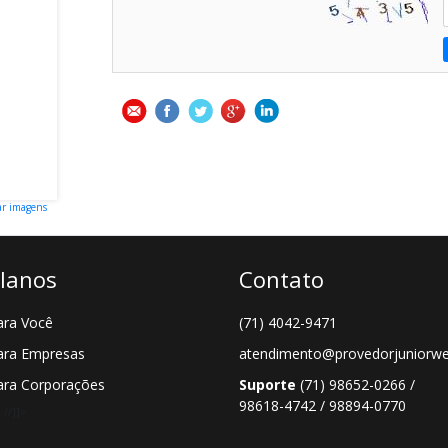
ar imagens
lanos
Contato
ara Você
(71) 4042-9471
ara Empresas
atendimento@provedorjuniorwe
ara Corporações
Suporte
(71) 98652-0266 /
98618-4742 / 98894-0770
; //]]>