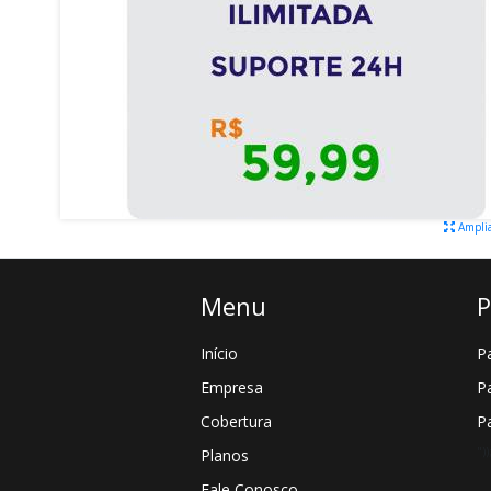
Ampli
Menu
P
Início
P
Empresa
P
Cobertura
P
"))
Planos
Fale Conosco